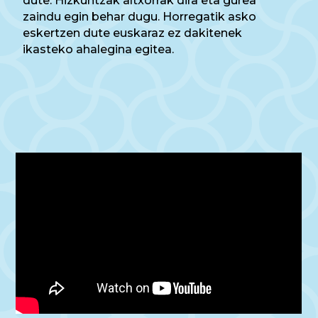
dute. Hizkuntzak altxorrak dira eta gurea
zaindu egin behar dugu. Horregatik
asko
eskertzen dute euskaraz ez dakitenek
ikasteko ahalegina egitea.