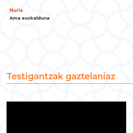
Nuria
Ama euskalduna
Testigantzak gaztelaniaz