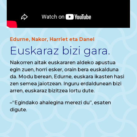
Edurne, Nakor, Harriet eta Danel
Euskaraz bizi gara.
Nakorren aitak euskararen aldeko apustua
egin zuen, horri esker, orain bera euskalduna
da. Modu berean, Edurne, euskara ikasten hasi
zen semea jaiotzean. Inguru erdaldunean bizi
arren, euskaraz bizitzea lortu dute.
–“Egindako ahalegina merezi du”, esaten
digute.