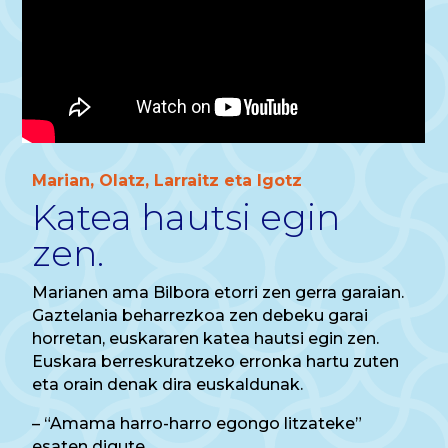
Marian, Olatz, Larraitz eta Igotz
Katea hautsi egin
zen.
Marianen ama Bilbora etorri zen gerra garaian.
Gaztelania beharrezkoa zen debeku garai
horretan, euskararen katea hautsi egin zen.
Euskara berreskuratzeko erronka hartu zuten
eta orain denak dira euskaldunak.
– “Amama harro-harro egongo litzateke”
esaten digute.