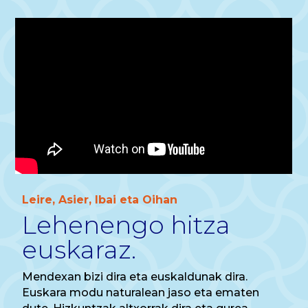
Leire, Asier, Ibai eta Oihan
Lehenengo hitza
euskaraz.
Mendexan bizi dira eta euskaldunak dira.
Euskara modu naturalean jaso eta ematen