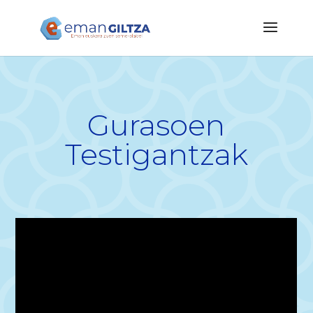
Gurasoen
Testigantzak