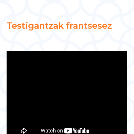
Testigantzak frantsesez