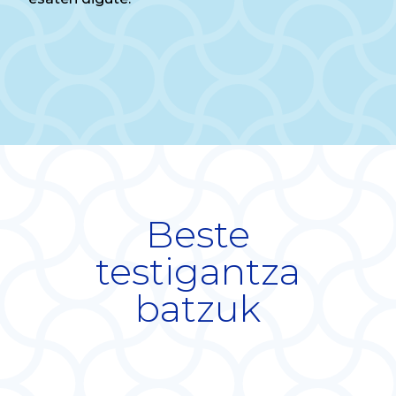
Beste
testigantza
batzuk