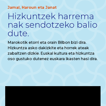
Jamal, Haroun eta Janat
Hizkuntzek
harrema
nak sendotzeko balio
dute
.
Marokotik etorri eta orain Bilbon bizi dira.
Hizkuntza asko dakizkite eta horrek ateak
zabaltzen dizkie. Euskal kultura eta hizkuntza
oso gustuko dutenez euskara ikasten hasi dira.