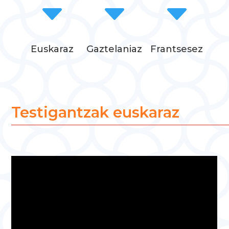
C
C
C
Euskaraz
Gaztelaniaz
Frantsesez
Testigantzak euskaraz