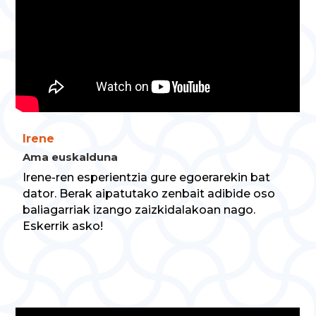
Irene
Ama euskalduna
Irene-ren esperientzia gure egoerarekin bat
dator. Berak aipatutako zenbait adibide oso
baliagarriak izango zaizkidalakoan nago.
Eskerrik asko!