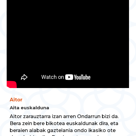
Aitor
Aita euskalduna
Aitor zarauztarra izan arren Ondarrun bizi da.
Bera zein bere bikotea euskaldunak dira, eta
beraien alabak gaztelania ondo ikasiko ote