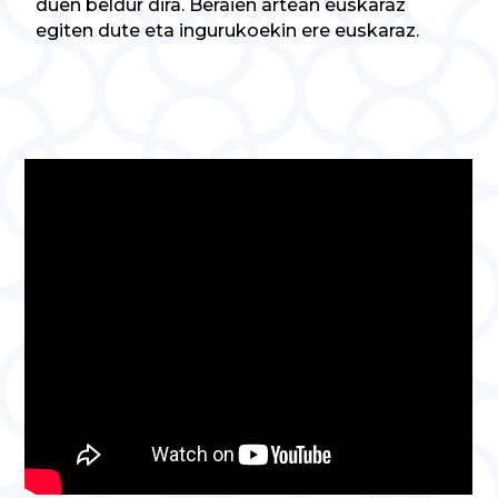
duen beldur dira. Beraien artean euskaraz
egiten dute eta ingurukoekin ere euskaraz.