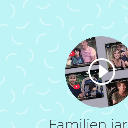
I
Familien jar