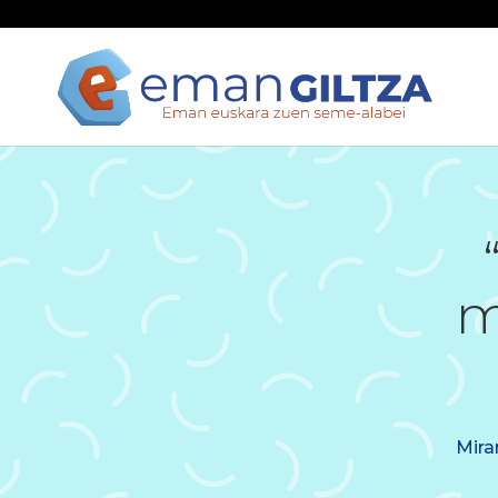
m
Mira