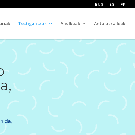
EUS
ES
FR
ariak
Testigantzak
Aholkuak
Antolatzaileak
o
a,
n da,