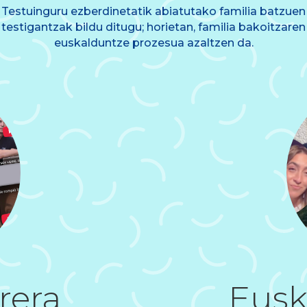
Testuinguru ezberdinetatik abiatutako familia batzuen
testigantzak bildu ditugu; horietan, familia bakoitzaren
euskalduntze prozesua azaltzen da.
rera
Eusk