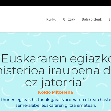
Ku-ku
Giltzak
Baliabideak
S
“Euskararen egiazk
isterioa iraupena d
ez jatorria”
Koldo Mitxelena
ri honen egileak hiztunok gara. Norberaren etxean haste
seme-alabei euskararen giltza ematean.