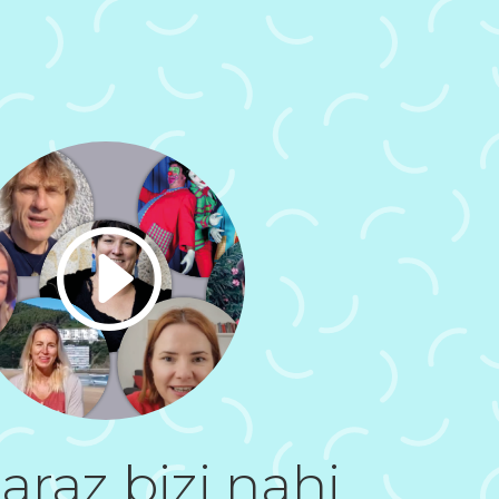
I
araz bizi nahi