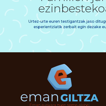
ezinbesteko
Urtez-urte euren testigantzak jaso ditug
esperientziatik zerbait egin dezake e