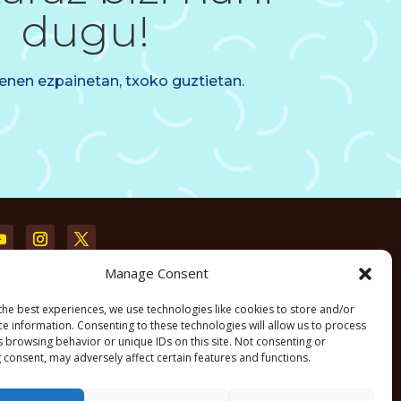
dugu!
enen ezpainetan, txoko guztietan.
Manage Consent
the best experiences, we use technologies like cookies to store and/or
ce information. Consenting to these technologies will allow us to process
s browsing behavior or unique IDs on this site. Not consenting or
 consent, may adversely affect certain features and functions.