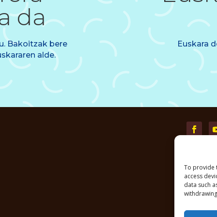
a da
u. Bakoitzak bere
Euskara d
uskararen alde.
To provide 
access devi
data such a
withdrawing