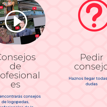
I
Consejos
Pedir
de
consej
ofesional
Haznos llegar todas
es
dudas
 encontrarás consejos
de logopedas,