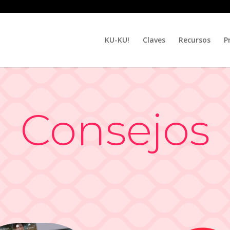
KU-KU!
Claves
Recursos
P
Consejos