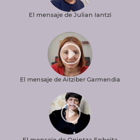
El mensaje de Julian Iantzi
I
El mensaje de Aitziber Garmendia
I
El mensaje de Onintza Enbeita