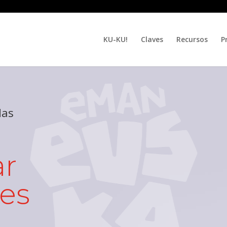
KU-KU!
Claves
Recursos
P
das
ar
es